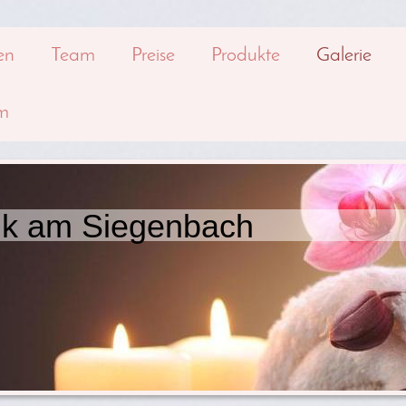
en
Team
Preise
Produkte
Galerie
m
ik am Siegenbach